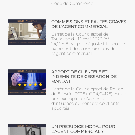
Code de Commerce
COMMISSIONS ET FAUTES GRAVES
DE L’AGENT COMMERCIAL
L’arrêt de la Cour d’appel de
Toulouse du 12 mai 2026 (n°
24/01518) rappelle à juste titre que le
paiement des commissions de
l’agent commercial
APPORT DE CLIENTELE ET
INDEMNITE DE CESSATION DE
MANDAT
L’arrêt de la Cour d’appel de Rouen
du 5 février 2026 (n° 24/04125) est un
bon exemple de l’absence
d’influence du nombre de clients
apportés
UN PREJUDICE MORAL POUR
L’AGENT COMMERCIAL ?