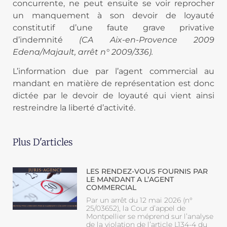
concurrente, ne peut ensuite se voir reprocher
un manquement à son devoir de loyauté
constitutif d’une faute grave privative
d’indemnité
(CA Aix-en-Provence 2009
Edena/Majault, arrêt n° 2009/336).
L’information due par l’agent commercial au
mandant en matière de représentation est donc
dictée par le devoir de loyauté qui vient ainsi
restreindre la liberté d’activité.
Plus D'articles
LES RENDEZ-VOUS FOURNIS PAR
LE MANDANT A L’AGENT
COMMERCIAL
Par un arrêt du 12 mai 2026 (n°
25/03652), la Cour d’appel de
Montpellier se méprend sur l’analyse
de la violation de l’article L134-4 du