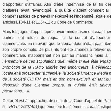
d’apporteur d’affaires. Afin d’être indemnisé de la fin des
d’affaires avait revendiqué la qualité d’agent commercia
compensatrices de préavis inexécuté et l’indemnité légale d
articles L134-11 et L134-12 du Code de Commerce.
Mais les juges d’appel, après avoir minutieusement examinés
parties, ont refusé de requalifier le contrat d’apporteu
commerciale, en relevant que le demandeur n’était pas inte
son propre compte. De plus, ils ont été amenés à relever que
commerciale, n’appartenait non par au mandant, mais à l’
l’ensemble de ces stipulations que, même si elle était engagée
promotion de la Radio auprès des annonceurs, à développer 
locale et à prospecter la clientèle, la société Urgence Média 
de la société Oüi FM, mais en son nom exclusif, en tant que
disposait d’une clientèle propre, et qu’elle était uniq
prestations… »
.
Cet arrêt est à rapprocher de celui de la Cour d’appel de Par
5 – RG n° 20/07491)
qui énumère les éléments caractéristiqu