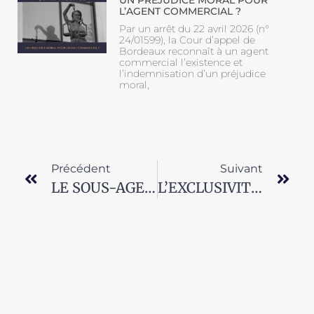
UN PREJUDICE MORAL POUR
L’AGENT COMMERCIAL ?
Par un arrêt du 22 avril 2026 (n°
24/01599), la Cour d’appel de
Bordeaux reconnaît à un agent
commercial l’existence et
l’indemnisation d’un préjudice
moral,
Précédent
Suivant
LE SOUS-AGENT COMMERCIAL
L’EXCLUSIVITÉ DE L’AGENT COMMERCIAL