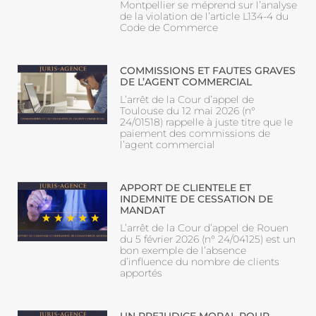
Montpellier se méprend sur l’analyse
de la violation de l’article L134-4 du
Code de Commerce
COMMISSIONS ET FAUTES GRAVES
DE L’AGENT COMMERCIAL
L’arrêt de la Cour d’appel de
Toulouse du 12 mai 2026 (n°
24/01518) rappelle à juste titre que le
paiement des commissions de
l’agent commercial
APPORT DE CLIENTELE ET
INDEMNITE DE CESSATION DE
MANDAT
L’arrêt de la Cour d’appel de Rouen
du 5 février 2026 (n° 24/04125) est un
bon exemple de l’absence
d’influence du nombre de clients
apportés