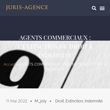
AGENTS COMMERCIAUX :
L’EXTINCTION DU DROIT A
INDEMNITE
Accueil
»
AGENTS COMMERCIAUX : L’EXTINCTION DU DROIT A
INDEMNITE
11 Mai 2022
M_joly
Droit
,
Extinction
,
Indemnité