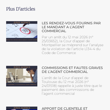
Plus D'articles
LES RENDEZ-VOUS FOURNIS PAR
LE MANDANT A L’AGENT
COMMERCIAL
Par un arrêt du 12 mai 2026 (n°
25/03652), la Cour d’appel de
Montpellier se méprend sur l’analyse
de la violation de l’article L134-4 du
Code de Commerce
COMMISSIONS ET FAUTES GRAVES
DE L’AGENT COMMERCIAL
L’arrêt de la Cour d’appel de
Toulouse du 12 mai 2026 (n°
24/01518) rappelle à juste titre que le
paiement des commissions de
l’agent commercial
APPORT DE CLIENTELE ET