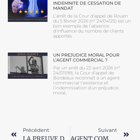
INDEMNITE DE CESSATION DE
MANDAT
L’arrêt de la Cour d’appel de Rouen
du 5 février 2026 (n° 24/04125) est un
bon exemple de l’absence
d’influence du nombre de clients
apportés
UN PREJUDICE MORAL POUR
L’AGENT COMMERCIAL ?
Par un arrêt du 22 avril 2026 (n°
24/01599), la Cour d’appel de
Bordeaux reconnaît à un agent
commercial l’existence et
l’indemnisation d’un préjudice
moral,
Précédent
Suivant
LA PREUVE DU TRANSFERT DE MANDAT A UN SUCCESSEUR
AGENT COMMERCIAL : LA SIGNIFICATION DE L’EXCLUSIVITE