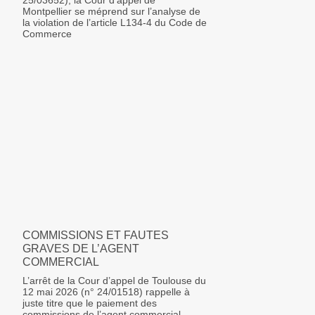
25/03652), la Cour d’appel de
Montpellier se méprend sur l’analyse de
la violation de l’article L134-4 du Code de
Commerce
COMMISSIONS ET FAUTES
GRAVES DE L’AGENT
COMMERCIAL
L’arrêt de la Cour d’appel de Toulouse du
12 mai 2026 (n° 24/01518) rappelle à
juste titre que le paiement des
commissions de l’agent commercial