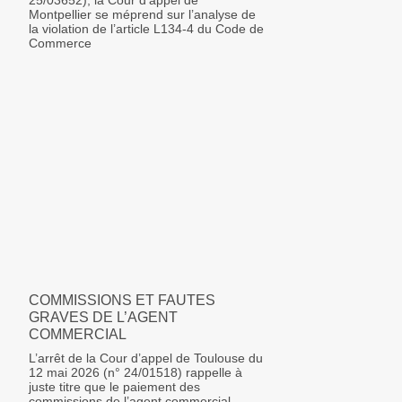
25/03652), la Cour d’appel de
Montpellier se méprend sur l’analyse de
la violation de l’article L134-4 du Code de
Commerce
COMMISSIONS ET FAUTES
GRAVES DE L’AGENT
COMMERCIAL
L’arrêt de la Cour d’appel de Toulouse du
12 mai 2026 (n° 24/01518) rappelle à
juste titre que le paiement des
commissions de l’agent commercial