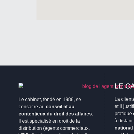
LE C
La client
Le cabinet, fondé en 1988, se
et il just
consacre au
conseil et au
pratique 
contentieux du droit des affaires
.
à distanc
Il est spécialisé en droit de la
national
distribution (agents commerciaux,