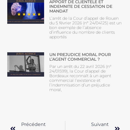
APPORT DE CLIENTELE ET
INDEMNITE DE CESSATION DE
MANDAT
L’arrêt de la Cour d’appel de Rouen
du 5 février 2026 (n° 24/04125) est un
bon exemple de l’absence
d’influence du nombre de clients
apportés
UN PREJUDICE MORAL POUR
L’AGENT COMMERCIAL ?
Par un arrêt du 22 avril 2026 (n°
24/01599), la Cour d’appel de
Bordeaux reconnaît à un agent
commercial l’existence et
l’indemnisation d’un préjudice
moral,
Précédent
Suivant