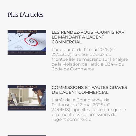
Plus D'articles
LES RENDEZ-VOUS FOURNIS PAR
LE MANDANT A L’AGENT
COMMERCIAL
Par un arrêt du 12 mai 2026 (n°
25/03652), la Cour d’appel de
Montpellier se méprend sur l’analyse
de la violation de l’article L134-4 du
Code de Commerce
COMMISSIONS ET FAUTES GRAVES
DE L’AGENT COMMERCIAL
L’arrêt de la Cour d’appel de
Toulouse du 12 mai 2026 (n°
24/01518) rappelle à juste titre que le
paiement des commissions de
l’agent commercial