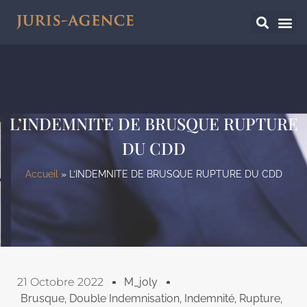
L’INDEMNITE DE BRUSQUE RUPTURE
DU CDD
Accueil
»
L’INDEMNITE DE BRUSQUE RUPTURE DU CDD
21 Octobre 2022
M_joly
Brusque
,
Double Indemnisation
,
Indemnité
,
Rupture
,