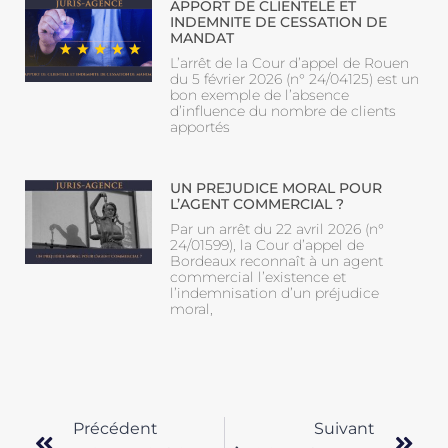
APPORT DE CLIENTELE ET
INDEMNITE DE CESSATION DE
MANDAT
L’arrêt de la Cour d’appel de Rouen
du 5 février 2026 (n° 24/04125) est un
bon exemple de l’absence
d’influence du nombre de clients
apportés
UN PREJUDICE MORAL POUR
L’AGENT COMMERCIAL ?
Par un arrêt du 22 avril 2026 (n°
24/01599), la Cour d’appel de
Bordeaux reconnaît à un agent
commercial l’existence et
l’indemnisation d’un préjudice
moral,
Précédent
Suivant