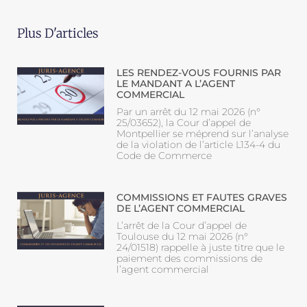
Plus D'articles
LES RENDEZ-VOUS FOURNIS PAR
LE MANDANT A L’AGENT
COMMERCIAL
Par un arrêt du 12 mai 2026 (n°
25/03652), la Cour d’appel de
Montpellier se méprend sur l’analyse
de la violation de l’article L134-4 du
Code de Commerce
COMMISSIONS ET FAUTES GRAVES
DE L’AGENT COMMERCIAL
L’arrêt de la Cour d’appel de
Toulouse du 12 mai 2026 (n°
24/01518) rappelle à juste titre que le
paiement des commissions de
l’agent commercial