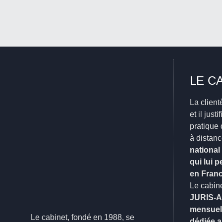
LE C
La client
et il just
pratique 
à distanc
national
qui lui 
en Fran
Le cabin
JURIS-A
mensuell
Le cabinet, fondé en 1988, se
dédiée 