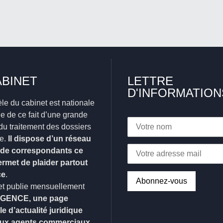
ABINET
LETTRE
D'INFORMATION
èle du cabinet est nationale
ifie de ce fait d’une grande
du traitement des dossiers
e.
Il dispose d’un réseau
 de correspondants ce
permet de plaider partout
ce
.
et publie mensuellement
GENCE, une page
e d’actualité juridique
aux agents commerciaux
.