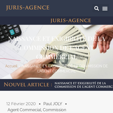
NAISSANCE ET EXIGIBILITÉ DE LA
COMMISSION DE L’AGENT
COMMERCIAL
Accueil
»
NAISSANCE ET EXIGIBILITÉ DE LA COMMISSION DE
L’AGENT COMMERCIAL
12 Février 2020
Paul JOLY
Agent Commecial
,
Commission