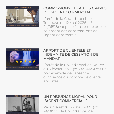
COMMISSIONS ET FAUTES GRAVES
DE L’AGENT COMMERCIAL
L’arrêt de la Cour d’appel de
Toulouse du 12 mai 2026 (n°
24/01518) rappelle à juste titre que le
paiement des commissions de
l’agent commercial
APPORT DE CLIENTELE ET
INDEMNITE DE CESSATION DE
MANDAT
L’arrêt de la Cour d’appel de Rouen
du 5 février 2026 (n° 24/04125) est un
bon exemple de l’absence
d’influence du nombre de clients
apportés
UN PREJUDICE MORAL POUR
L’AGENT COMMERCIAL ?
Par un arrêt du 22 avril 2026 (n°
24/01599), la Cour d’appel de