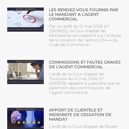
LES RENDEZ-VOUS FOURNIS PAR
LE MANDANT A L’AGENT
COMMERCIAL
Par un arrêt du 12 mai 2026 (n°
25/03652), la Cour d’appel de
Montpellier se méprend sur l’analyse
de la violation de l’article L134-4 du
Code de Commerce
COMMISSIONS ET FAUTES GRAVES
DE L’AGENT COMMERCIAL
L’arrêt de la Cour d’appel de
Toulouse du 12 mai 2026 (n°
24/01518) rappelle à juste titre que le
paiement des commissions de
l’agent commercial
APPORT DE CLIENTELE ET
INDEMNITE DE CESSATION DE
MANDAT
L’arrêt de la Cour d’appel de Rouen