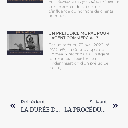
du 5 février 2026 (n° 24/04125) est un
bon exemple de l’absence
d’influence du nombre de clients
apportés
UN PREJUDICE MORAL POUR
L’AGENT COMMERCIAL ?
Par un arrêt du 22 avril 2026 (n°
24/01599), la Cour d’appel de
Bordeaux reconnaît à un agent
commercial l’existence et
l’indemnisation d’un préjudice
moral,
Précédent
Suivant
LA DURÉE DU CONTRAT DE L’AGENT COMMERCIAL
LA PROCÉDURE DE PRÉSENTATION DU SUCCESSEUR DE L’AGENT COMMERCIAL