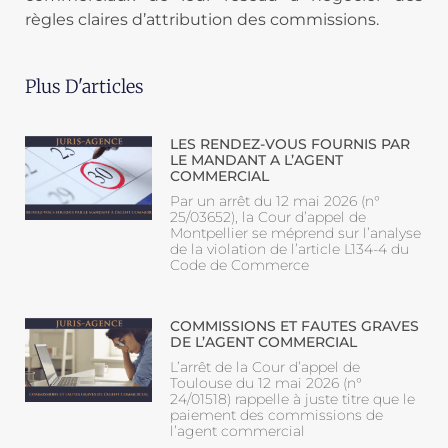
règles claires d’attribution des commissions.
Plus D'articles
LES RENDEZ-VOUS FOURNIS PAR
LE MANDANT A L’AGENT
COMMERCIAL
Par un arrêt du 12 mai 2026 (n°
25/03652), la Cour d’appel de
Montpellier se méprend sur l’analyse
de la violation de l’article L134-4 du
Code de Commerce
COMMISSIONS ET FAUTES GRAVES
DE L’AGENT COMMERCIAL
L’arrêt de la Cour d’appel de
Toulouse du 12 mai 2026 (n°
24/01518) rappelle à juste titre que le
paiement des commissions de
l’agent commercial