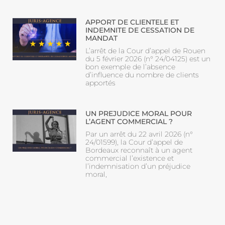
APPORT DE CLIENTELE ET
INDEMNITE DE CESSATION DE
MANDAT
L’arrêt de la Cour d’appel de Rouen
du 5 février 2026 (n° 24/04125) est un
bon exemple de l’absence
d’influence du nombre de clients
apportés
UN PREJUDICE MORAL POUR
L’AGENT COMMERCIAL ?
Par un arrêt du 22 avril 2026 (n°
24/01599), la Cour d’appel de
Bordeaux reconnaît à un agent
commercial l’existence et
l’indemnisation d’un préjudice
moral,