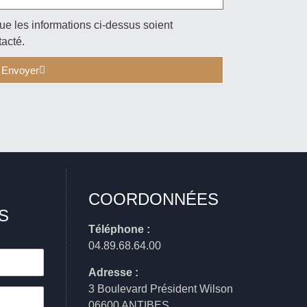
ue les informations ci-dessus soient
tacté.
Envoyer
COORDONNÉES
S
Téléphone :
04.89.68.64.00
Adresse :
3 Boulevard Président Wilson
06600 ANTIBES