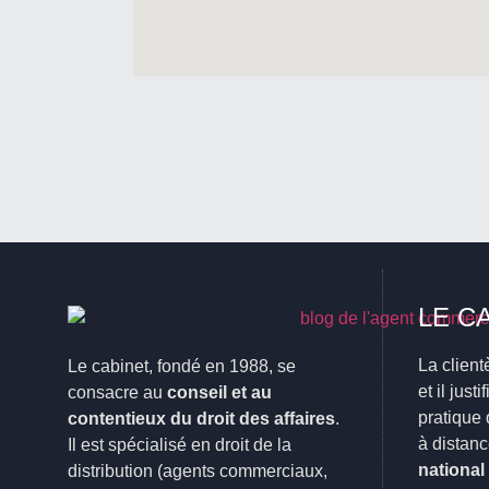
LE C
La client
Le cabinet, fondé en 1988, se
et il just
consacre au
conseil et au
pratique 
contentieux du droit des affaires
.
à distanc
Il est spécialisé en droit de la
national
distribution (agents commerciaux,