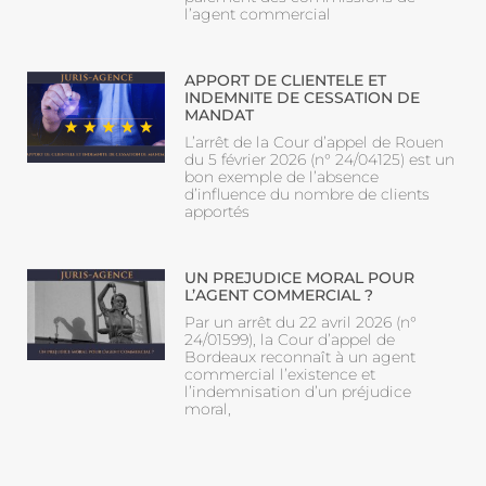
l’agent commercial
APPORT DE CLIENTELE ET
INDEMNITE DE CESSATION DE
MANDAT
L’arrêt de la Cour d’appel de Rouen
du 5 février 2026 (n° 24/04125) est un
bon exemple de l’absence
d’influence du nombre de clients
apportés
UN PREJUDICE MORAL POUR
L’AGENT COMMERCIAL ?
Par un arrêt du 22 avril 2026 (n°
24/01599), la Cour d’appel de
Bordeaux reconnaît à un agent
commercial l’existence et
l’indemnisation d’un préjudice
moral,