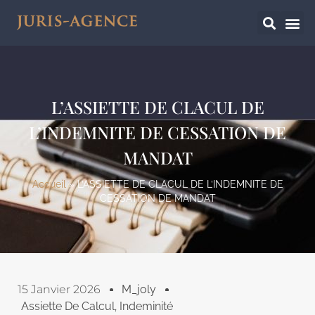
L’ASSIETTE DE CLACUL DE
L’INDEMNITE DE CESSATION DE
MANDAT
Accueil
»
L’ASSIETTE DE CLACUL DE L’INDEMNITE DE
CESSATION DE MANDAT
15 Janvier 2026
M_joly
Assiette De Calcul
,
Indeminité