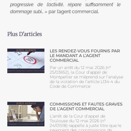
progressive de l’activité, répare suffisamment le
dommage subi… »
par l’agent commercial.
Plus D'articles
LES RENDEZ-VOUS FOURNIS PAR
LE MANDANT A L’AGENT
COMMERCIAL
Par un arrêt du 12 mai 2026 (n°
25/03652), la Cour d’appel de
Montpellier se méprend sur l’analyse
de la violation de l’article L134-4 du
Code de Commerce
COMMISSIONS ET FAUTES GRAVES
DE L’AGENT COMMERCIAL
L’arrêt de la Cour d’appel de
Toulouse du 12 mai 2026 (n°
24/01518) rappelle à juste titre que le
paiement des commissions de