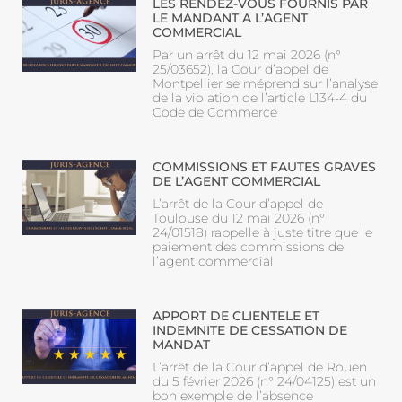
LES RENDEZ-VOUS FOURNIS PAR
LE MANDANT A L’AGENT
COMMERCIAL
Par un arrêt du 12 mai 2026 (n°
25/03652), la Cour d’appel de
Montpellier se méprend sur l’analyse
de la violation de l’article L134-4 du
Code de Commerce
COMMISSIONS ET FAUTES GRAVES
DE L’AGENT COMMERCIAL
L’arrêt de la Cour d’appel de
Toulouse du 12 mai 2026 (n°
24/01518) rappelle à juste titre que le
paiement des commissions de
l’agent commercial
APPORT DE CLIENTELE ET
INDEMNITE DE CESSATION DE
MANDAT
L’arrêt de la Cour d’appel de Rouen
du 5 février 2026 (n° 24/04125) est un
bon exemple de l’absence