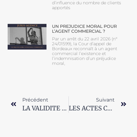
d’influence du nombre de clients
apportés
UN PREJUDICE MORAL POUR
L’AGENT COMMERCIAL ?
Par un arrêt du 22 avril 2026 (n°
24/01599), la Cour d’appel de
Bordeaux reconnaît à un agent
commercial l’existence et
l’indemnisation d’un préjudice
moral,
Précédent
Suivant
LA VALIDITE DE LA CLAUSE ATTRIBUTIVE DE COMPETENCE DANS L’UNION EUROPEENNE
LES ACTES CARACTERISANT LE POUVOIR DE NEGOCIATION DE L’AGENT COMMERCIAL