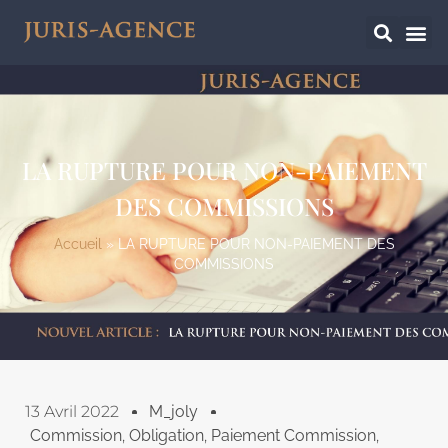
LA RUPTURE POUR NON-PAIEMENT
DES COMMISSIONS
Accueil
»
LA RUPTURE POUR NON-PAIEMENT DES
COMMISSIONS
13 Avril 2022
M_joly
Commission
,
Obligation
,
Paiement Commission
,