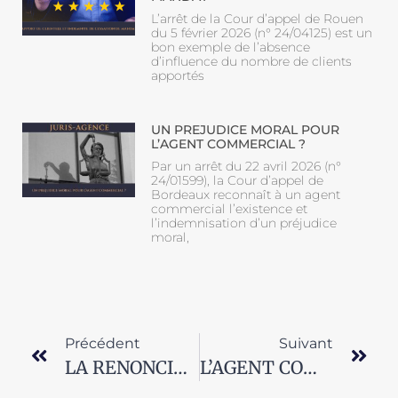
L’arrêt de la Cour d’appel de Rouen
du 5 février 2026 (n° 24/04125) est un
bon exemple de l’absence
d’influence du nombre de clients
apportés
UN PREJUDICE MORAL POUR
L’AGENT COMMERCIAL ?
Par un arrêt du 22 avril 2026 (n°
24/01599), la Cour d’appel de
Bordeaux reconnaît à un agent
commercial l’existence et
l’indemnisation d’un préjudice
moral,
Précédent
Suivant
LA RENONCIATION CONTRACTUELLE À LA QUALITÉ D’AGENT COMMERCIAL
L’AGENT COMMERCIAL ET LA CLAUSE DUCROIRE