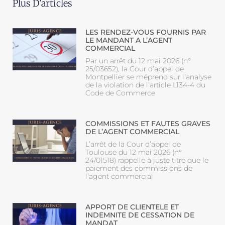
Plus D'articles
LES RENDEZ-VOUS FOURNIS PAR
LE MANDANT A L’AGENT
COMMERCIAL
Par un arrêt du 12 mai 2026 (n°
25/03652), la Cour d’appel de
Montpellier se méprend sur l’analyse
de la violation de l’article L134-4 du
Code de Commerce
COMMISSIONS ET FAUTES GRAVES
DE L’AGENT COMMERCIAL
L’arrêt de la Cour d’appel de
Toulouse du 12 mai 2026 (n°
24/01518) rappelle à juste titre que le
paiement des commissions de
l’agent commercial
APPORT DE CLIENTELE ET
INDEMNITE DE CESSATION DE
MANDAT