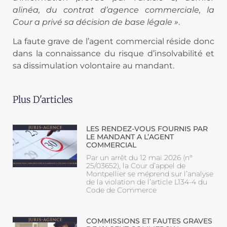
alinéa, du contrat d’agence commerciale, la
Cour a privé sa décision de base légale »
.
La faute grave de l’agent commercial réside donc
dans la connaissance du risque d’insolvabilité et
sa dissimulation volontaire au mandant.
Plus D'articles
LES RENDEZ-VOUS FOURNIS PAR
LE MANDANT A L’AGENT
COMMERCIAL
Par un arrêt du 12 mai 2026 (n°
25/03652), la Cour d’appel de
Montpellier se méprend sur l’analyse
de la violation de l’article L134-4 du
Code de Commerce
COMMISSIONS ET FAUTES GRAVES