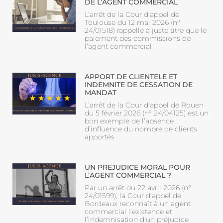
DE L’AGENT COMMERCIAL
L’arrêt de la Cour d’appel de
Toulouse du 12 mai 2026 (n°
24/01518) rappelle à juste titre que le
paiement des commissions de
l’agent commercial
APPORT DE CLIENTELE ET
INDEMNITE DE CESSATION DE
MANDAT
L’arrêt de la Cour d’appel de Rouen
du 5 février 2026 (n° 24/04125) est un
bon exemple de l’absence
d’influence du nombre de clients
apportés
UN PREJUDICE MORAL POUR
L’AGENT COMMERCIAL ?
Par un arrêt du 22 avril 2026 (n°
24/01599), la Cour d’appel de
Bordeaux reconnaît à un agent
commercial l’existence et
l’indemnisation d’un préjudice