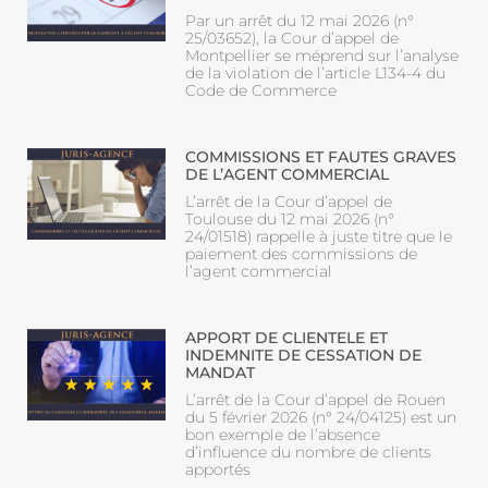
Par un arrêt du 12 mai 2026 (n°
25/03652), la Cour d’appel de
Montpellier se méprend sur l’analyse
de la violation de l’article L134-4 du
Code de Commerce
COMMISSIONS ET FAUTES GRAVES
DE L’AGENT COMMERCIAL
L’arrêt de la Cour d’appel de
Toulouse du 12 mai 2026 (n°
24/01518) rappelle à juste titre que le
paiement des commissions de
l’agent commercial
APPORT DE CLIENTELE ET
INDEMNITE DE CESSATION DE
MANDAT
L’arrêt de la Cour d’appel de Rouen
du 5 février 2026 (n° 24/04125) est un
bon exemple de l’absence
d’influence du nombre de clients
apportés