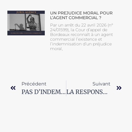
UN PREJUDICE MORAL POUR
L’AGENT COMMERCIAL ?
Par un arrêt du 22 avril 2026 (n°
24/01599), la Cour d’appel de
Bordeaux reconnaît à un agent
commercial l’existence et
l’indemnisation d’un préjudice
moral,
Précédent
Suivant
PAS D’INDEMNISATION DE LA CLAUSE DE NON-CONCURRENCE POST-CONTRACTUELLE POUR LES AGENTS COMMERCIAUX
LA RESPONSABILITÉ DE L’AGENT COMMERCIAL ENVERS LES TIERS