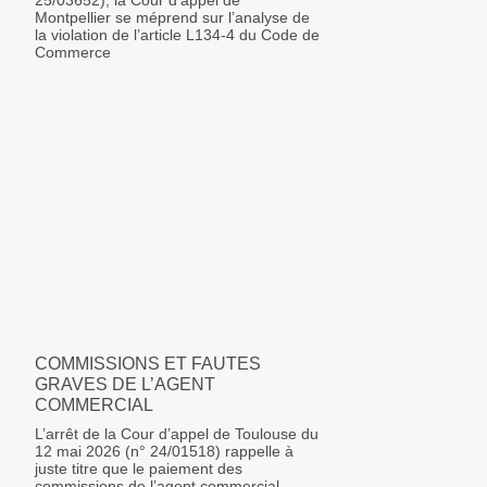
25/03652), la Cour d’appel de
Montpellier se méprend sur l’analyse de
la violation de l’article L134-4 du Code de
Commerce
COMMISSIONS ET FAUTES
GRAVES DE L’AGENT
COMMERCIAL
L’arrêt de la Cour d’appel de Toulouse du
12 mai 2026 (n° 24/01518) rappelle à
juste titre que le paiement des
commissions de l’agent commercial